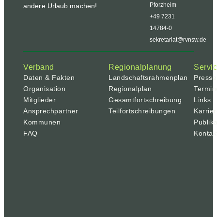
Pforzheim
andere Urlaub machen!
+49 7231
14784-0
sekretariat@rvnsw.de
Verband
Regionalplanung
Servi
Daten & Fakten
Landschaftsrahmenplan
Presse
Organisation
Regionalplan
Termin
Mitglieder
Gesamtfortschreibung
Links
Ansprechpartner
Teilfortschreibungen
Karrie
Kommunen
Publik
FAQ
Kontak