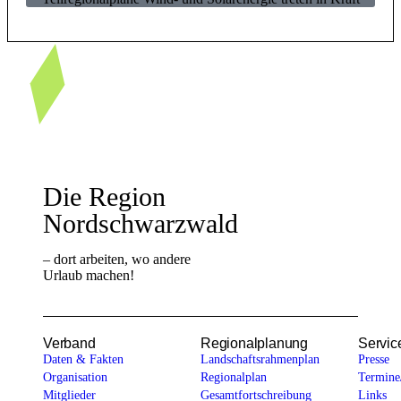
Westliche Karl-
Die Region
Friedrich-Straße
29-31
Nordschwarzwald
75172 Pforzheim
+49 7231 14784-
0
– dort arbeiten, wo andere
sekretariat@rvnsw.de
Urlaub machen!
Verband
Regionalplanung
Servic
Daten & Fakten
Landschaftsrahmenplan
Presse
Organisation
Regionalplan
Termine
Mitglieder
Gesamtfortschreibung
Links