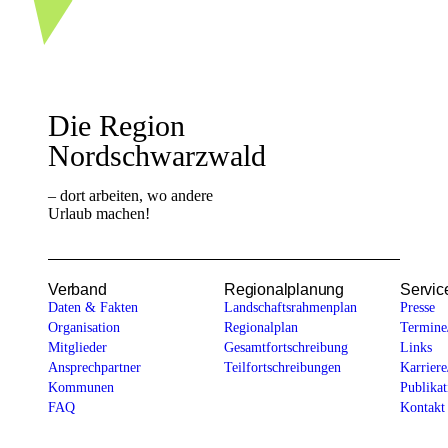
Westliche Karl-
Die Region
Friedrich-Straße
29-31
Nordschwarzwald
75172 Pforzheim
+49 7231 14784-
0
– dort arbeiten, wo andere
sekretariat@rvnsw.de
Urlaub machen!
Verband
Regionalplanung
Servic
Daten & Fakten
Landschaftsrahmenplan
Presse
Organisation
Regionalplan
Termine
Mitglieder
Gesamtfortschreibung
Links
Ansprechpartner
Teilfortschreibungen
Karriere
Kommunen
Publikat
FAQ
Kontakt