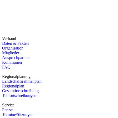
Westliche Karl-Friedrich-Straße 29-31
75172 Pforzheim
+49 7231 14784-0
sekretariat@rvnsw.de
Verband
Daten & Fakten
Organisation
Mitglieder
Ansprechpartner
Kommunen
FAQ
Regionalplanung
Landschaftsrahmenplan
Regionalplan
Gesamtfortschreibung
Teilfortschreibungen
Service
Presse
Termine/Sitzungen