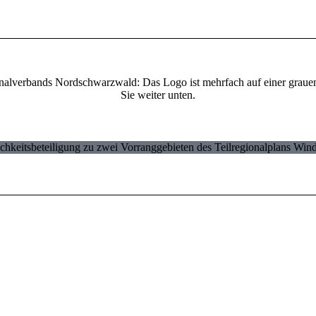
ichkeitsbeteiligung zu zwei Vorranggebieten des Teilregionalplans Wind