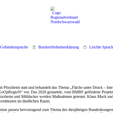
 Gebärdensprache
Barrierefreiheitserklärung
Leichte Sprac
n Pforzheim statt und behandelt das Thema „Fläche unter Druck – Int
nd „KoOpRegioN“ vor. Das 2020 gestartete, vom BMBF geförderte Proje
 Pforzheim und Mühlacker werden Maßnahmen getestet. Klaus Mack und
vestitionen im ländlichen Raum.
sse passen hervorragend zum Thema des diesjährigen Bundeskongresse