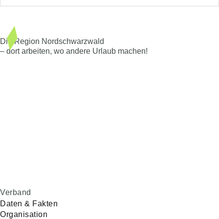
Die Region Nordschwarzwald
– dort arbeiten, wo andere Urlaub machen!
Westliche Karl-Friedrich-Straße 29-31
75172 Pforzheim
+49 7231 14784-0
sekretariat@rvnsw.de
Verband
Daten & Fakten
Organisation